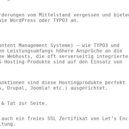
rderungen vom Mittelstand vergessen und biete
wie WordPress oder TYPO3 an.
ontent Management Systeme) – wie TYPO3 und
en Leistungsumfangs höhere Ansprüche an die
he Webhosts, die oft serverseitig integrierte
S-Hosting-Produkte sind auf den Einsatz von
unktionen sind diese Hostingprodukte perfekt
s, Drupal, Joomla! etc.) ausgerichtet.
t & Tat zur Seite.
 auch ein freies SSL Zertifikat von Let’s Enc
ltung.